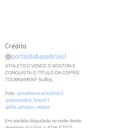
Crédito:
@
portaldabasebrasil
ATHLETICO VENCE O BOSTON E 
CONQUISTA O TÍTULO DA COFFEE 
TOURNAMENT SUB15
Foto: 
@matheusramosfoto
 | 
@otaviosilva_fotoof
 | 
@bhz_photos_videos
Em partida disputada na noite deste 
domingo (02/04), o ATHLETICO 