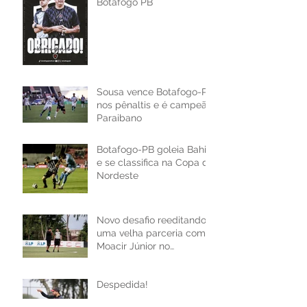
Botafogo PB
Sousa vence Botafogo-PB
nos pênaltis e é campeão
Paraibano
Botafogo-PB goleia Bahia
e se classifica na Copa do
Nordeste
Novo desafio reeditando
uma velha parceria com
Moacir Júnior no
Botafogo-PB
Despedida!