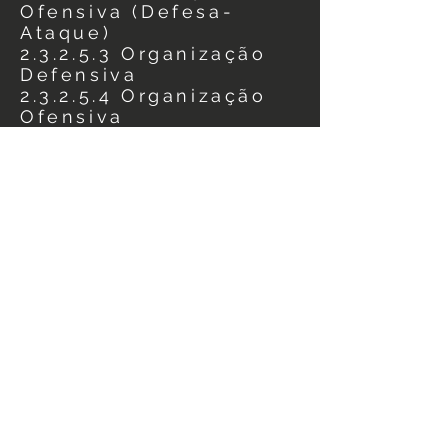
Ofensiva (Defesa-
Ataque)
2.3.2.5.3 Organização
Defensiva
2.3.2.5.4 Organização
Ofensiva
MÓDULO 5:
2.3.2.5.5 Bolas Paradas
2.3.3 Substituições
2.3.4 Eventos do
Jogo
2.3.5 Padrões em
casa e fora
2.3.6 Padrões do
Treinador
2.3.7 Características
Individuais
2.3.8 Jogadas
ensaiadas