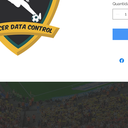
Quantid
ficou ai
do produ
entende
Nesta ve
um banc
relátori
Na vers
visualiz
um camp
FULL voc
de um c
O princi
as comi
auxilio 
forma o
visualiz
também 
O inves