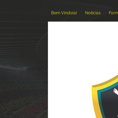
Bem Vindo(a)
Noticias
For