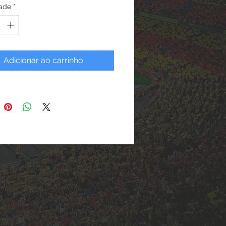
ade
*
nda melhor. Está é a Versão FULL
to, veja o video abaixo para
r melhor.
rsão FULL, você tera disponivel
o de dados de seu elenco e um
Adicionar ao carrinho
o final que comporta até 38 Jogos.
ão LITE, voce tem a opção de
ar relatórios e gráficos apenas de
eonato, enquanto na versão
e tem relatórios e gráficos gerais
ompetição.
pal objetivo deste software é levar
ssões técnicas de futebol um
no dia-a-dia de treinos e jogos, de
bjetiva, com excelentes
ações gráficas dos resultados e
de fácil uso.
timento do programa é de