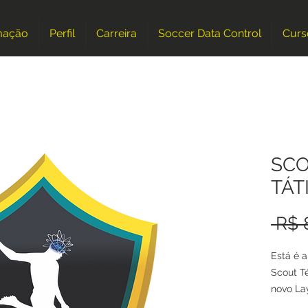
mação
Perfil
Carreira
Soccer Data Control
Curs
SCO
TÁT
 R$ 
Está é 
Scout T
novo Lay
Gráficos