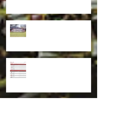
Mineiro
Betim vai disputar a primeira
divisão do Mineiro em 2025
De lanterna a classificação!
Betim Futebol anuncia Alex
Nascif como novo técnico do
time da cidade