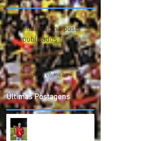
Notícias em destaque
Ainda não há posts
publicados nesse
idioma
Assim que novos posts
forem publicados, você
poderá vê-los aqui.
Últimas Postagens
Betim derrota Aymorés e é
campeão do Módulo II do