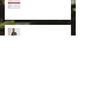
De lanterna a classificação!
Betim Futebol anuncia Alex
Nascif como novo técnico do
time da cidade
Alex e Moacir deixam o
Botafogo PB