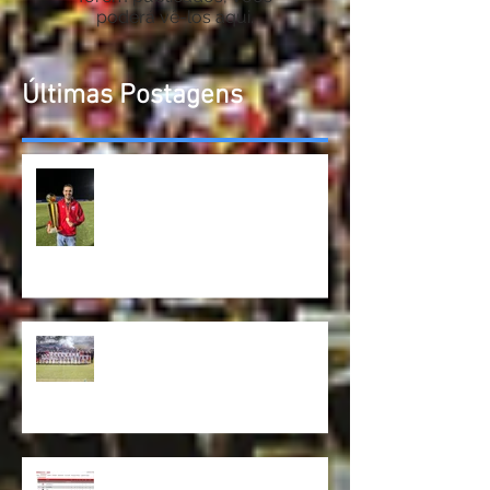
Assim que novos posts
forem publicados, você
poderá vê-los aqui.
Últimas Postagens
Betim derrota Aymorés e é
campeão do Módulo II do
Mineiro
Betim vai disputar a primeira
divisão do Mineiro em 2025