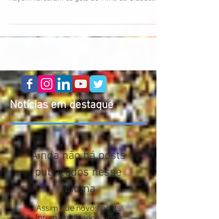
para o triangular final Erick Salles e Marcos
Kayck marcaram os gols do Time da Cidade;...
Notícias em destaque
Ainda não há posts
publicados nesse
idioma