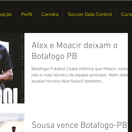
mação
Perfil
Carreira
Soccer Data Control
Curs
Alex e Moacir deixam o
Botafogo PB
Botafogo Futebol Clube informa que Moacir Júnior
não é mais técnico da equipe principal. Além dele, 
auxiliar técnico Alex Nascif também...
Sousa vence Botafogo-PB