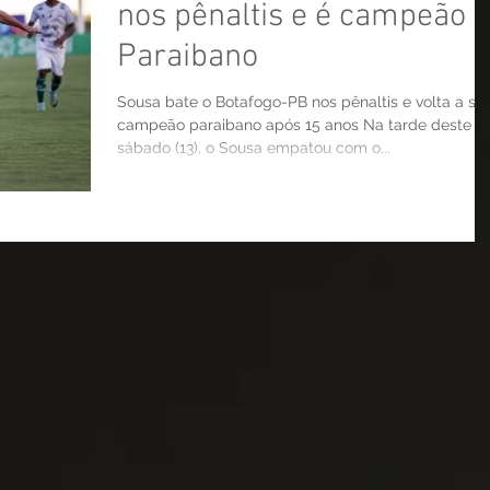
nos pênaltis e é campeão
Paraibano
Sousa bate o Botafogo-PB nos pênaltis e volta a ser
campeão paraibano após 15 anos Na tarde deste
sábado (13), o Sousa empatou com o...