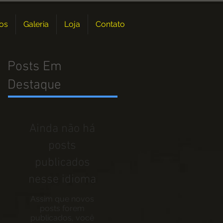
os
Galeria
Loja
Contato
Posts Em
Destaque
Ainda não há
posts
publicados
nesse idioma
Assim que novos
posts forem
publicados, você