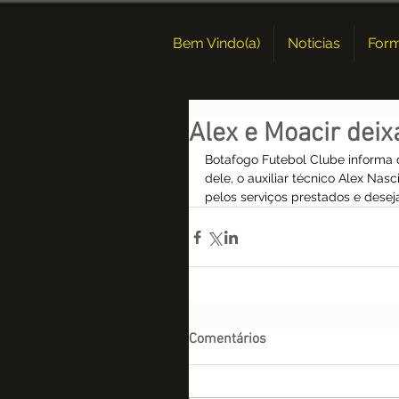
Bem Vindo(a)
Noticias
For
Alex e Moacir dei
Botafogo Futebol Clube informa q
dele, o auxiliar técnico Alex Nas
pelos serviços prestados e dese
Comentários