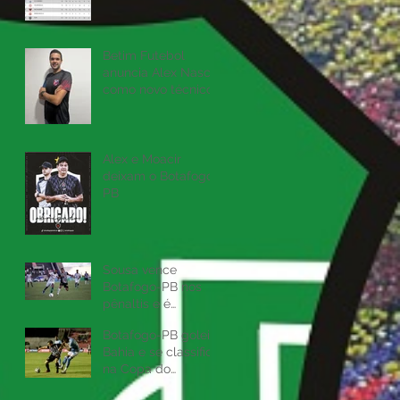
Betim Futebol
anuncia Alex Nascif
como novo técnico
do time da cidade
Alex e Moacir
deixam o Botafogo
PB
Sousa vence
Botafogo-PB nos
pênaltis e é
campeão Paraibano
Botafogo-PB goleia
Bahia e se classifica
na Copa do
Nordeste