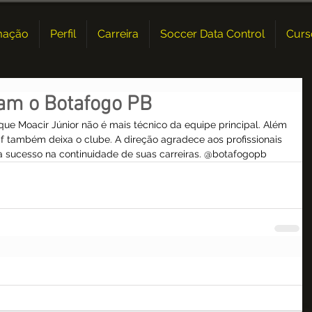
mação
Perfil
Carreira
Soccer Data Control
Curs
xam o Botafogo PB
ue Moacir Júnior não é mais técnico da equipe principal. Além 
cif também deixa o clube. A direção agradece aos profissionais 
ja sucesso na continuidade de suas carreiras. @botafogopb