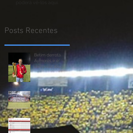
poderá vê-los aqui.
Posts Recentes
Betim derrota
Aymorés e é
campeão do
Módulo II do Mineiro
Betim vai disputar a
primeira divisão do
Mineiro em 2025
De lanterna a
classificação!